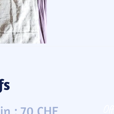
fs
Off
in : 70 CHF