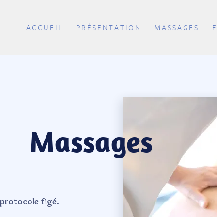
A C C U E I L
P R É S E N T A T I O N
M A S S A G E S
F
Massages
e protocole figé.