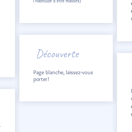
l’habitude d’être massés)
s
Découverte
Page blanche, laissez-vous
porter!
r