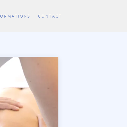
 O R M A T I O N S
C O N T A C T